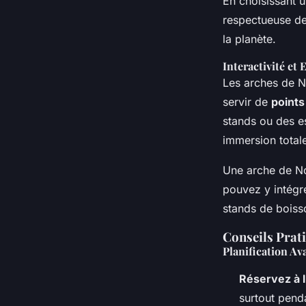
En choisissant 
respectueuse de
la planète.
Interactivité et
Les arches de N
servir de
points
stands ou des es
immersion total
Une arche de No
pouvez y intégr
stands de boiss
Conseils Prati
Planification Av
Réservez à 
surtout pend