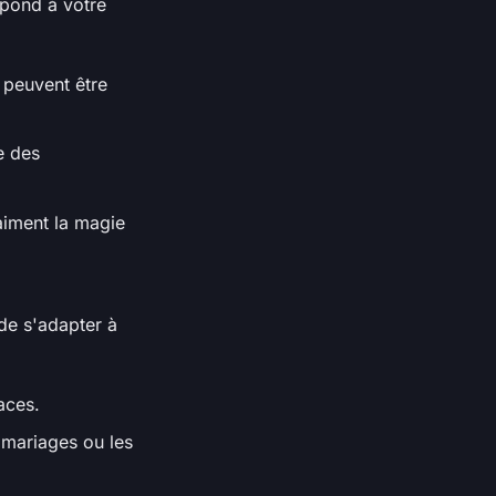
spond à votre
 peuvent être
e des
 aiment la magie
.
de s'adapter à
aces.
 mariages ou les