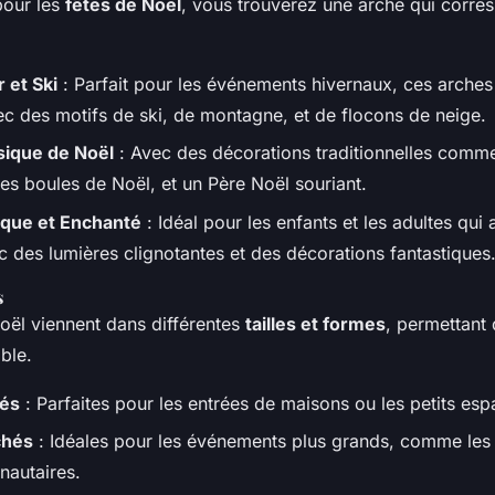
pour les
fêtes de Noël
, vous trouverez une arche qui corre
 et Ski
: Parfait pour les événements hivernaux, ces arches
c des motifs de ski, de montagne, et de flocons de neige.
ique de Noël
: Avec des décorations traditionnelles comm
des boules de Noël, et un Père Noël souriant.
que et Enchanté
: Idéal pour les enfants et les adultes qui
c des lumières clignotantes et des décorations fantastiques
s
oël viennent dans différentes
tailles et formes
, permettant 
ble.
hés
: Parfaites pour les entrées de maisons ou les petits esp
chés
: Idéales pour les événements plus grands, comme les
autaires.