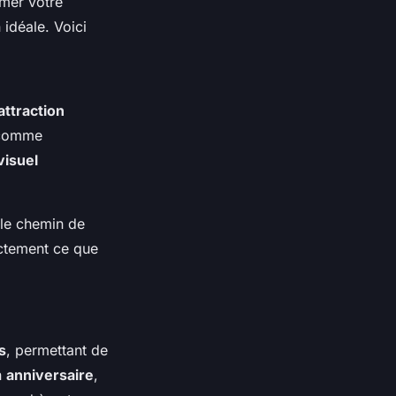
rmer votre
 idéale. Voici
attraction
, comme
visuel
 le chemin de
actement ce que
s
, permettant de
n
anniversaire
,