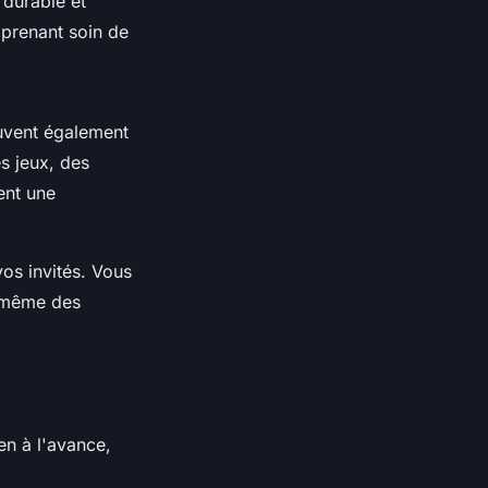
 durable et
 prenant soin de
euvent également
s jeux, des
ent une
os invités. Vous
u même des
en à l'avance,