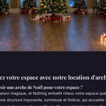
space avec notre
z votre espace avec notre location d'arc
sir une arche de Noël pour votre espace ?
noël
 saison magique, et Nothing embellit mieux votre espace qu
ne structure imposante, lumineuse et festive, qui accueille v