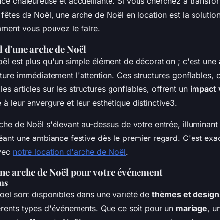
ce chaleureuse et accueillante. Si vous cherchez à transfo
fêtes de Noël, une arche de Noël en location est la solution
ment vous pouvez le faire.
l d'une arche de Noël
ël est plus qu'un simple élément de décoration ; c'est une
ture immédiatement l'attention. Ces structures gonflables
es articles sur les structures gonflables, offrent un
impact 
 à leur envergure et leur esthétique distinctive3.
che de Noël s'élevant au-dessus de votre entrée, illuminant
créant une ambiance festive dès le premier regard. C'est ex
vec
notre location d'arche de Noël
.
nne arche de Noël pour votre événement
ns
oël sont disponibles dans une variété de
thèmes et design
férents types d'événements. Que ce soit pour un
mariage
, u