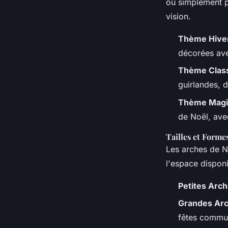
ou simplement 
vision.
Thème Hiver
décorées ave
Thème Class
guirlandes, 
Thème Magi
de Noël, ave
Tailles et Forme
Les arches de N
l'espace disponi
Petites Arc
Grandes Ar
fêtes commun