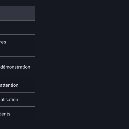
res
e démonstration
'attention
alisation
idents