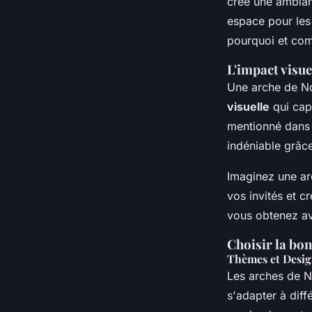
crée une ambian
espace pour les 
pourquoi et com
L'impact visue
Une arche de No
visuelle
qui cap
mentionné dans l
indéniable grâce
Imaginez une ar
vos invités et 
vous obtenez a
Choisir la bo
Thèmes et Desig
Les arches de N
s'adapter à dif