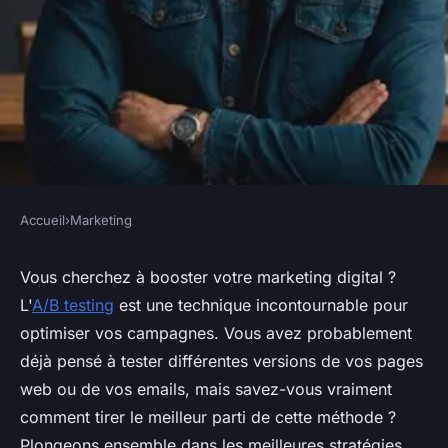
Accueil
›
Marketing
MARKETING
Les meilleures stratégies d'a/b
Vous cherchez à booster votre marketing digital ?
L'
A/B testing
est une technique incontournable pour
testing pour optimiser votre
optimiser vos campagnes. Vous avez probablement
marketing digital
déjà pensé à tester différentes versions de vos pages
web ou de vos emails, mais savez-vous vraiment
Emy
•
18 février 2025
•
7 min de lecture
comment tirer le meilleur parti de cette méthode ?
Plongeons ensemble dans les meilleures stratégies